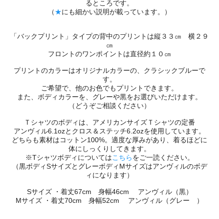
るところです。
（
★
にも細かい説明が載っています。）
「バックプリント」タイプの背中のプリントは縦３３㎝ 横２９
㎝
フロントのワンポイントは直径約１０㎝
プリントのカラーはオリジナルカラーの、クラシックブルーで
す。
ご希望で、他のお色でもプリントできます。
また、ボディカラーを、グレーや黒をお選びいただけます。
（どうぞご相談ください）
Ｔシャツのボディは、アメリカンサイズＴシャツの定番
アンヴィル6.1ozとクロス＆ステッチ6.2ozを使用しています。
どちらも素材はコットン100%。適度な厚みがあり、着るほどに
体にしっくりしてきます。
※Tシャツボディについては
こちら
をご一読ください。
（黒ボディSサイズとグレーボディMサイズはアンヴィルのボデ
ィになります）
Sサイズ ・着丈67cm 身幅46cm アンヴィル（黒）
Mサイズ ・着丈70cm 身幅52cm アンヴィル（グレー ）