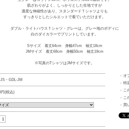
肌ざわりがよく、しっかりとした生地ですが
適度な伸縮性があり、スタンダードＴシャツよりも
すっきりとしたシルエットで着ていただけます。
ダブル・ライトハウスＴシャツ・グレーは、グレー地のボディに
白のダイカラーでプリントしています。
Sサイズ 着丈64cm 身幅47cm 袖丈18cm
JMサイズ 着丈68cm 身幅50cm 袖丈19cm
※写真のTシャツはJMサイズです。
オ
-JS・GDL-JM
特
こ
00円(税込)
こ
買