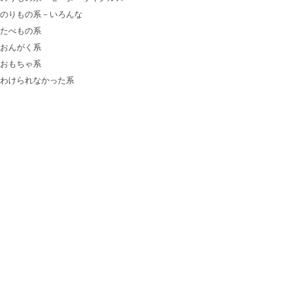
のりもの系－いろんな
たべもの系
おんがく系
おもちゃ系
わけられなかった系